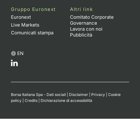
Formaz
Gruppo Euronext
Altri link
Specific
Euronext
Comitato Corporate
Statisti
Governance
Live Markets
Avvisi
Lavora con noi
Comunicati stampa
Pubblicità
Market
EN
KID
Borsa Italiana Spa - Dati sociali
|
Disclaimer
|
Privacy
|
Cookie
policy
|
Credits
|
Dichiarazione di accessibilità