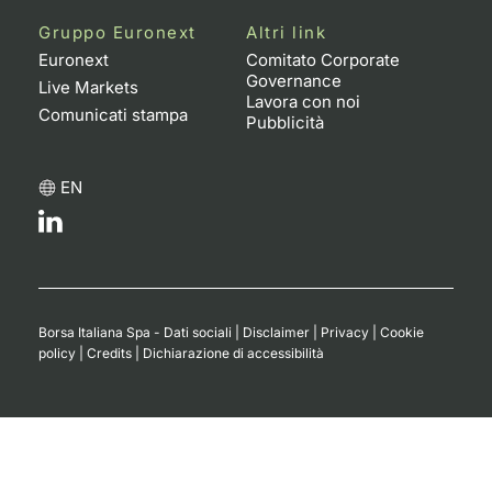
Formaz
Gruppo Euronext
Altri link
Specific
Euronext
Comitato Corporate
Statisti
Governance
Live Markets
Avvisi
Lavora con noi
Comunicati stampa
Pubblicità
Market
EN
KID
Borsa Italiana Spa - Dati sociali
|
Disclaimer
|
Privacy
|
Cookie
policy
|
Credits
|
Dichiarazione di accessibilità