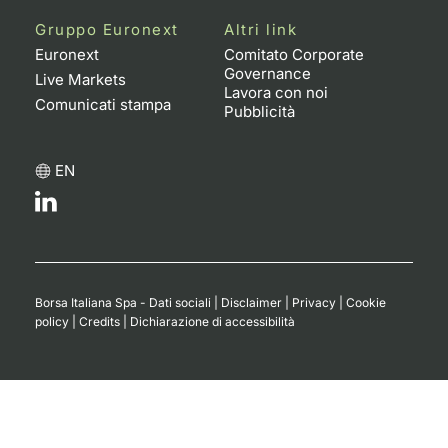
Formaz
Gruppo Euronext
Altri link
Specific
Euronext
Comitato Corporate
Statisti
Governance
Live Markets
Avvisi
Lavora con noi
Comunicati stampa
Pubblicità
Market
EN
KID
Borsa Italiana Spa - Dati sociali
|
Disclaimer
|
Privacy
|
Cookie
policy
|
Credits
|
Dichiarazione di accessibilità