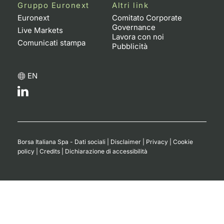
Formaz
Gruppo Euronext
Altri link
Specific
Euronext
Comitato Corporate
Governance
Statisti
Live Markets
Lavora con noi
Avvisi
Comunicati stampa
Pubblicità
Market
EN
KID
Borsa Italiana Spa - Dati sociali
|
Disclaimer
|
Privacy
|
Cookie
policy
|
Credits
|
Dichiarazione di accessibilità