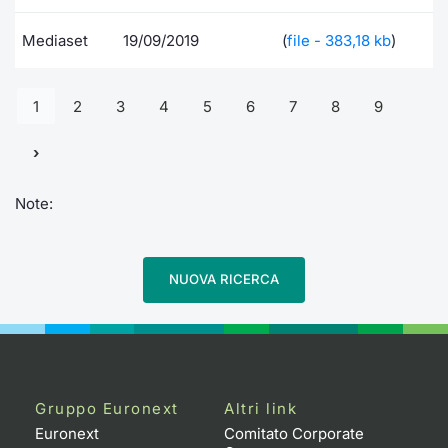
Mediaset
19/09/2019
(
file - 383,18 kb
)
1
2
3
4
5
6
7
8
9
Note:
NUOVA RICERCA
Gruppo Euronext
Altri link
Euronext
Comitato Corporate