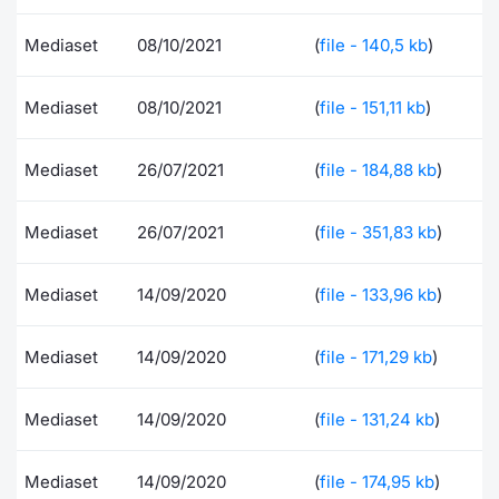
Documenti
Notizie e Formazione
Settoria
Per emit
Docume
Dividen
Emittent
KID/PRI
Notizie
Servizi 
Mediaset
08/10/2021
(
file - 140,5 kb
)
Listed Brands
Chi siamo
Docume
Formazi
BTP Min
Formaz
Listing
Statisti
Dati di
Mediaset
08/10/2021
(
file - 151,11 kb
)
Milan
Calendario Conferenze
Formazi
BONO Mi
Material
Analisi 
Segmen
Mediaset
26/07/2021
(
file - 184,88 kb
)
IPO e Matricole
OAT Min
Intermed
Mercato
Mediaset
26/07/2021
(
file - 351,83 kb
)
Cambi
BUND Mi
Mifid 2
BTP
Mediaset
14/09/2020
(
file - 133,96 kb
)
MiFID 2
BTP Min
Regolam
Market M
Speciali
Mediaset
14/09/2020
(
file - 171,29 kb
)
Opzioni
Academ
RFQ
Mediaset
14/09/2020
(
file - 131,24 kb
)
Opzioni 
Spread 
Indicato
Mediaset
14/09/2020
(
file - 174,95 kb
)