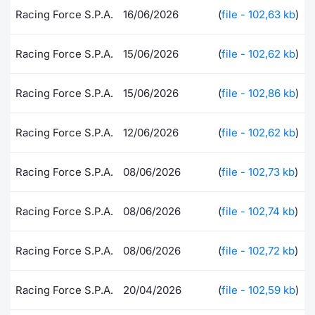
Racing Force S.P.A.
16/06/2026
(
file - 102,63 kb
)
Documenti
Notizie e Formazione
Settoria
Per emit
Docume
Dividen
Emittent
KID/PRI
Notizie
Servizi 
Racing Force S.P.A.
15/06/2026
(
file - 102,62 kb
)
Listed Brands
Chi siamo
Docume
Formazi
BTP Min
Formaz
Listing
Statisti
Dati di
Milan
Calendario Conferenze
Formazi
BONO Mi
Material
Analisi 
Racing Force S.P.A.
15/06/2026
(
file - 102,86 kb
)
Segmen
IPO e Matricole
OAT Min
Intermed
Racing Force S.P.A.
12/06/2026
(
file - 102,62 kb
)
Mercato
Cambi
BUND Mi
Mifid 2
BTP
Racing Force S.P.A.
08/06/2026
(
file - 102,73 kb
)
MiFID 2
BTP Min
Regolam
Market M
Racing Force S.P.A.
08/06/2026
(
file - 102,74 kb
)
Speciali
Opzioni
Academ
RFQ
Racing Force S.P.A.
08/06/2026
(
file - 102,72 kb
)
Opzioni 
Spread 
Racing Force S.P.A.
20/04/2026
(
file - 102,59 kb
)
Indicato