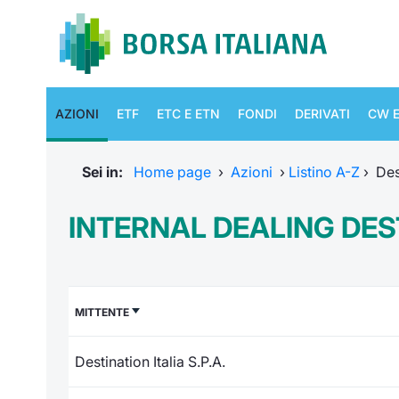
AZIONI
ETF
ETC E ETN
FONDI
DERIVATI
CW E
Sei in:
Home page
›
Azioni
›
Listino A-Z
›
Des
INTERNAL DEALING DEST
MITTENTE
Destination Italia S.P.A.