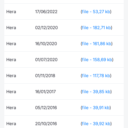
Documenti
Notizie e Formazione
Settoria
Per emit
Docume
Dividen
Emittent
KID/PRI
Notizie
Servizi 
Hera
17/06/2022
(
file - 53,27 kb
)
Listed Brands
Chi siamo
Docume
Formazi
BTP Min
Formaz
Listing
Statisti
Dati di
Hera
02/12/2020
(
file - 182,71 kb
)
Milan
Calendario Conferenze
Formazi
BONO Mi
Material
Analisi 
Segmen
Hera
16/10/2020
(
file - 161,86 kb
)
IPO e Matricole
OAT Min
Intermed
Mercato
Hera
01/07/2020
(
file - 158,69 kb
)
Cambi
BUND Mi
Mifid 2
BTP
Hera
01/11/2018
(
file - 117,78 kb
)
MiFID 2
BTP Min
Regolam
Market M
Speciali
Hera
16/01/2017
(
file - 39,85 kb
)
Opzioni
Academ
RFQ
Hera
05/12/2016
(
file - 39,91 kb
)
Opzioni 
Spread 
Indicato
Hera
20/10/2016
(
file - 39,92 kb
)