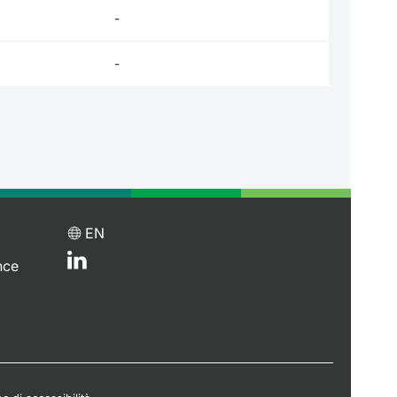
-
-
EN
nce