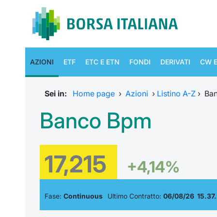
AZIONI
ETF
ETC E ETN
FONDI
DERIVATI
CW E
Sei in:
Home page
›
Azioni
›
Listino A-Z
›
Ba
Banco Bpm
17,215
+4,14%
Fase:
Continuous
Ultimo Contratto:
06/08/26 15.37