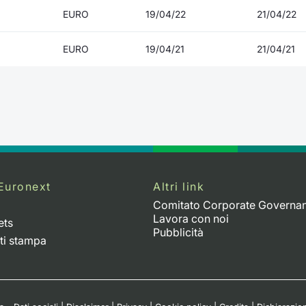
EURO
19/04/22
21/04/22
EURO
19/04/21
21/04/21
Euronext
Altri link
Comitato Corporate Governa
Lavora con noi
ets
Pubblicità
ti stampa