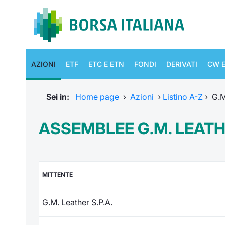
AZIONI
ETF
ETC E ETN
FONDI
DERIVATI
CW E
Sei in:
Home page
›
Azioni
›
Listino A-Z
›
G.M
ASSEMBLEE G.M. LEAT
MITTENTE
G.M. Leather S.P.A.