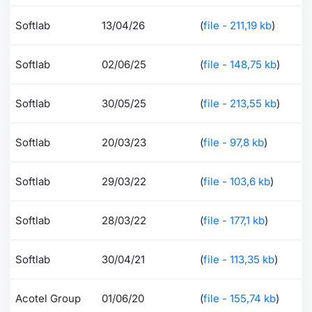
Documenti
Notizie e Formazione
Settoria
Per emit
Docume
Dividen
Emittent
KID/PRI
Notizie
Servizi 
Softlab
13/04/26
(
file - 211,19 kb
)
Listed Brands
Chi siamo
Docume
Formazi
BTP Min
Formaz
Listing
Statisti
Dati di
Softlab
02/06/25
(
file - 148,75 kb
)
Milan
Calendario Conferenze
Formazi
BONO Mi
Material
Analisi 
Segmen
Softlab
30/05/25
(
file - 213,55 kb
)
IPO e Matricole
OAT Min
Intermed
Mercato
Softlab
20/03/23
(
file - 97,8 kb
)
Cambi
BUND Mi
Mifid 2
BTP
Softlab
29/03/22
(
file - 103,6 kb
)
MiFID 2
BTP Min
Regolam
Market M
Speciali
Softlab
28/03/22
(
file - 177,1 kb
)
Opzioni
Academ
RFQ
Softlab
30/04/21
(
file - 113,35 kb
)
Opzioni 
Spread 
Acotel Group
01/06/20
(
file - 155,74 kb
)
Indicato