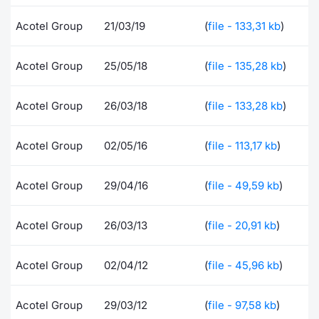
Formaz
Specific
Acotel Group
21/03/19
(
file - 133,31 kb
)
Statisti
Avvisi
Acotel Group
25/05/18
(
file - 135,28 kb
)
Market
Acotel Group
26/03/18
(
file - 133,28 kb
)
KID
Acotel Group
02/05/16
(
file - 113,17 kb
)
Acotel Group
29/04/16
(
file - 49,59 kb
)
Acotel Group
26/03/13
(
file - 20,91 kb
)
Acotel Group
02/04/12
(
file - 45,96 kb
)
Acotel Group
29/03/12
(
file - 97,58 kb
)