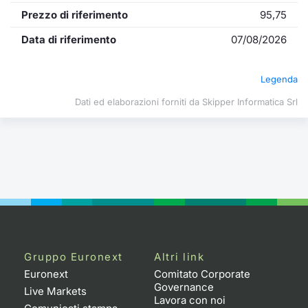
Formazione
Prezzo di riferimento
95,75
Specific
Statistiche del Mercato
Data di riferimento
07/08/2026
Avvisi
Legenda
Market
Dati ed elaborazioni forniti da Skipper Informatica Srl
KID
Gruppo Euronext
Altri link
Euronext
Comitato Corporate
Governance
Live Markets
Lavora con noi