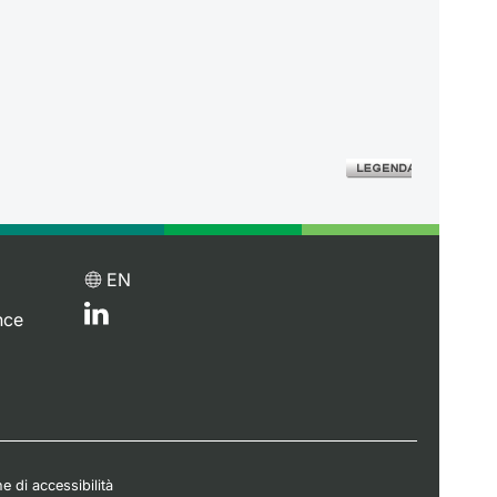
EN
nce
e di accessibilità