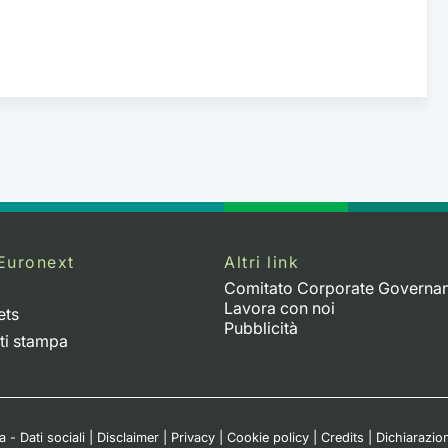
Euronext
Altri link
Comitato Corporate Governa
Lavora con noi
ets
Pubblicità
ti stampa
 - Dati sociali
|
Disclaimer
|
Privacy
|
Cookie policy
|
Credits
|
Dichiarazion