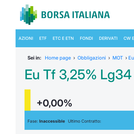
AZIONI
ETF
ETC E ETN
FONDI
DERIVATI
CW E
Sei in:
Home page
›
Obbligazioni
›
MOT
›
Eu
Eu Tf 3,25% Lg34
+0,00%
Fase:
Inaccessible
Ultimo Contratto: