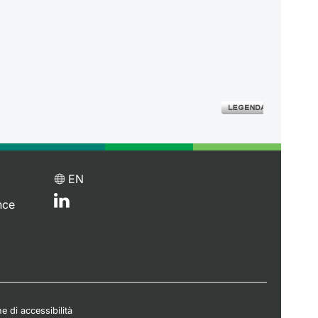
EN
nce
e di accessibilità