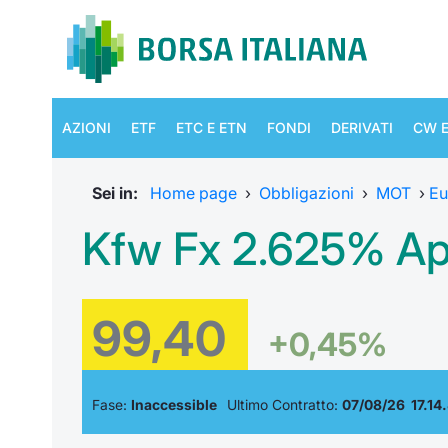
AZIONI
ETF
ETC E ETN
FONDI
DERIVATI
CW E
Sei in:
Home page
›
Obbligazioni
›
MOT
›
Eu
Kfw Fx 2.625% Ap
99,40
+0,45%
Fase:
Inaccessible
Ultimo Contratto:
07/08/26 17.14