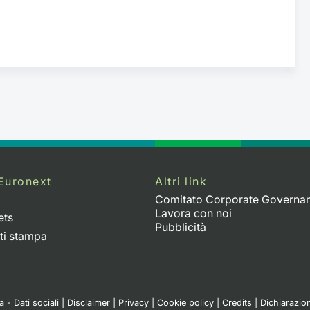
Euronext
Altri link
Comitato Corporate Governa
Lavora con noi
ets
Pubblicità
ti stampa
 - Dati sociali
|
Disclaimer
|
Privacy
|
Cookie policy
|
Credits
|
Dichiarazion