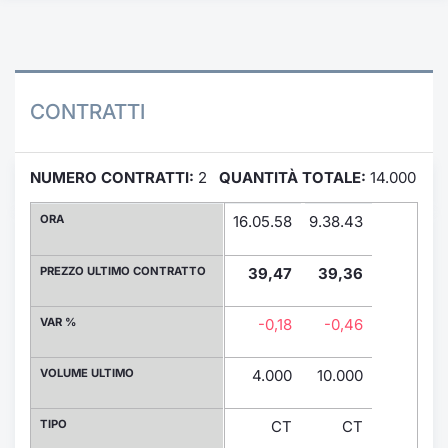
Formazione
Specific
Statistiche del Mercato
Avvisi
CONTRATTI
Market
NUMERO CONTRATTI:
2
QUANTITÀ TOTALE:
14.000
KID
ORA
16.05.58
9.38.43
PREZZO ULTIMO CONTRATTO
39,47
39,36
VAR %
-0,18
-0,46
VOLUME ULTIMO
4.000
10.000
TIPO
CT
CT