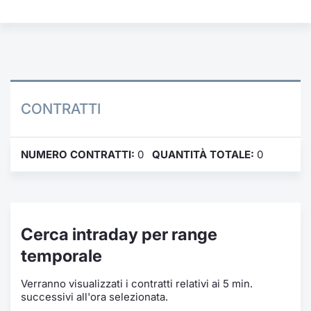
Formazione
Specific
Statistiche del Mercato
Avvisi
Market
CONTRATTI
KID
NUMERO CONTRATTI:
0
QUANTITÀ TOTALE:
0
Cerca intraday per range
temporale
Verranno visualizzati i contratti relativi ai 5 min.
successivi all'ora selezionata.