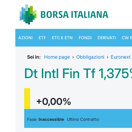
AZIONI
ETF
ETC E ETN
FONDI
DERIVATI
CW E
Sei in:
Home page
›
Obbligazioni
›
Euronext
Dt Intl Fin Tf 1,3
+0,00%
Fase:
Inaccessible
Ultimo Contratto: