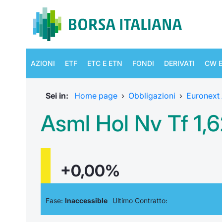
AZIONI
ETF
ETC E ETN
FONDI
DERIVATI
CW E
Sei in:
Home page
›
Obbligazioni
›
Euronext
Asml Hol Nv Tf 1,
+0,00%
Fase:
Inaccessible
Ultimo Contratto: