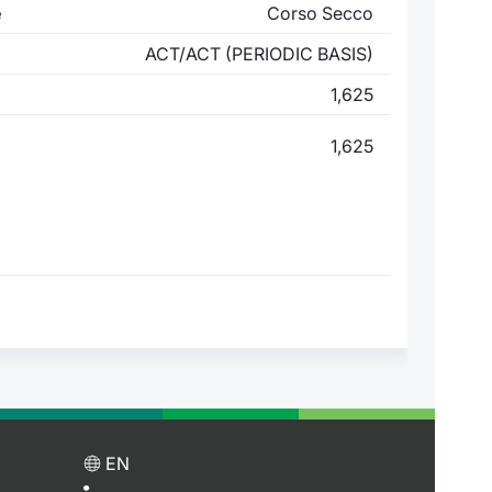
e
Corso Secco
ACT/ACT (PERIODIC BASIS)
1,625
1,625
EN