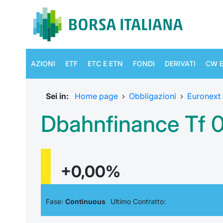
AZIONI
ETF
ETC E ETN
FONDI
DERIVATI
CW E
Sei in:
Home page
›
Obbligazioni
›
Euronext
Dbahnfinance Tf 
+0,00%
Fase:
Continuous
Ultimo Contratto: