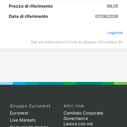
Formazione
Prezzo di riferimento
99,05
Specific
Statistiche del Mercato
Data di riferimento
07/08/2026
Avvisi
Legenda
Market
Dati ed elaborazioni forniti da Skipper Informatica Srl
KID
Gruppo Euronext
Altri link
Euronext
Comitato Corporate
Governance
Live Markets
Lavora con noi