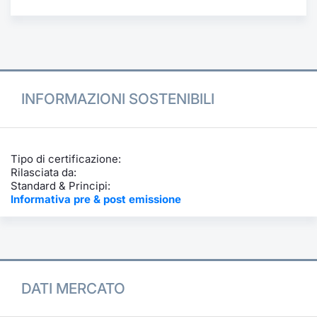
Formazione
Specific
Statistiche del Mercato
Avvisi
Market
INFORMAZIONI SOSTENIBILI
KID
Tipo di certificazione:
Rilasciata da:
Standard & Principi:
Informativa pre & post emissione
DATI MERCATO