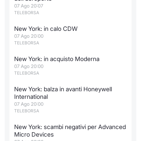
Formaz
07 Ago 20:07
Specific
TELEBORSA
Statisti
Avvisi
New York: in calo CDW
07 Ago 20:00
Market
TELEBORSA
KID
New York: in acquisto Moderna
07 Ago 20:00
TELEBORSA
New York: balza in avanti Honeywell
International
07 Ago 20:00
TELEBORSA
New York: scambi negativi per Advanced
Micro Devices