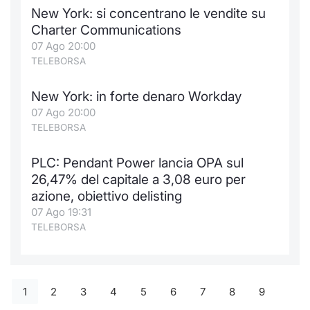
New York: si concentrano le vendite su
Charter Communications
07 Ago 20:00
TELEBORSA
New York: in forte denaro Workday
07 Ago 20:00
TELEBORSA
PLC: Pendant Power lancia OPA sul
26,47% del capitale a 3,08 euro per
azione, obiettivo delisting
07 Ago 19:31
TELEBORSA
1
2
3
4
5
6
7
8
9