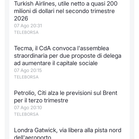
Turkish Airlines, utile netto a quasi 200
Notizie e Formazione
Docume
Per emit
Docume
Dividen
Emittent
KID/PRI
Notizie
Servizi 
milioni di dollari nel secondo trimestre
2026
Chi siamo
Listed 
Docume
Formazi
BTP Min
Formaz
Listing
Statisti
Dati di
07 Ago 20:31
Milan
TELEBORSA
Calenda
Formazi
BONO Mi
Material
Analisi 
Segmen
Tecma, il CdA convoca l'assemblea
straordinaria per due proposte di delega
IPO e M
OAT Min
Intermed
Mercato
ad aumentare il capitale sociale
07 Ago 20:15
Cambi
BUND Mi
Mifid 2
BTP
TELEBORSA
MiFID 2
BTP Min
Regolam
Market M
Petrolio, Citi alza le previsioni sul Brent
Speciali
per il terzo trimestre
Opzioni
Academ
07 Ago 20:10
RFQ
TELEBORSA
Opzioni 
Spread 
Londra Gatwick, via libera alla pista nord
Indicato
dell'aeroporto