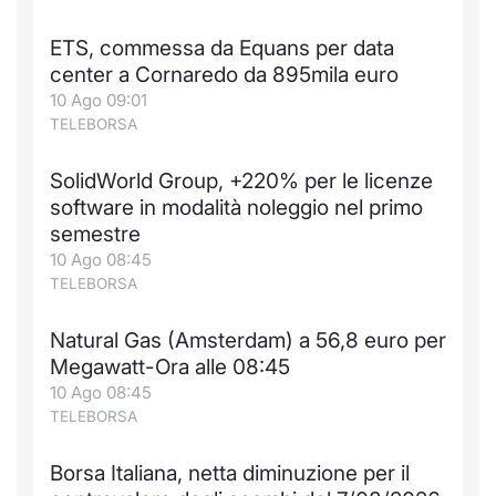
Formaz
Specific
ETS, commessa da Equans per data
Statisti
center a Cornaredo da 895mila euro
Avvisi
10 Ago 09:01
TELEBORSA
Market
SolidWorld Group, +220% per le licenze
KID
software in modalità noleggio nel primo
semestre
10 Ago 08:45
TELEBORSA
Natural Gas (Amsterdam) a 56,8 euro per
Megawatt-Ora alle 08:45
10 Ago 08:45
TELEBORSA
Borsa Italiana, netta diminuzione per il