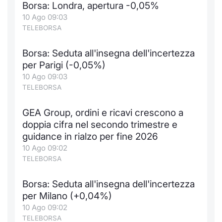
Borsa: Londra, apertura -0,05%
Notizie e Formazione
Docume
Per emit
Docume
Dividen
Emittent
KID/PRI
Notizie
Servizi 
10 Ago 09:03
TELEBORSA
Chi siamo
Listed 
Docume
Formazi
BTP Min
Formaz
Listing
Statisti
Dati di
Milan
Borsa: Seduta all'insegna dell'incertezza
per Parigi (-0,05%)
Calenda
Formazi
BONO Mi
Material
Analisi 
Segmen
10 Ago 09:03
TELEBORSA
IPO e M
OAT Min
Intermed
Mercato
GEA Group, ordini e ricavi crescono a
Cambi
BUND Mi
Mifid 2
BTP
doppia cifra nel secondo trimestre e
guidance in rialzo per fine 2026
MiFID 2
BTP Min
Regolam
Market M
10 Ago 09:02
Speciali
TELEBORSA
Opzioni
Academ
RFQ
Borsa: Seduta all'insegna dell'incertezza
Opzioni 
per Milano (+0,04%)
Spread 
10 Ago 09:02
Indicato
TELEBORSA