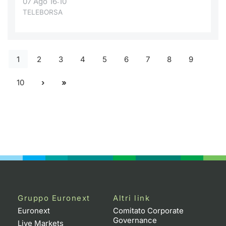
07 Ago 16:10
TELEBORSA
1
2
3
4
5
6
7
8
9
10
Gruppo Euronext
Altri link
Euronext
Comitato Corporate
Governance
Live Markets