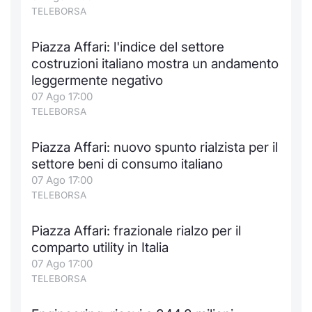
Formaz
TELEBORSA
Specific
Statisti
Piazza Affari: l'indice del settore
Avvisi
costruzioni italiano mostra un andamento
leggermente negativo
Market
07 Ago 17:00
TELEBORSA
KID
Piazza Affari: nuovo spunto rialzista per il
settore beni di consumo italiano
07 Ago 17:00
TELEBORSA
Piazza Affari: frazionale rialzo per il
comparto utility in Italia
07 Ago 17:00
TELEBORSA