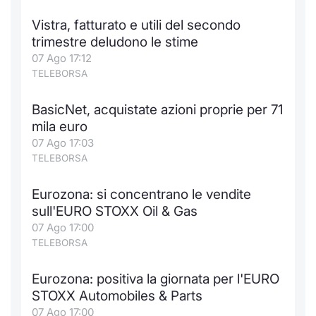
Notizie e Formazione
Docume
Per emit
Docume
Dividen
Emittent
KID/PRI
Notizie
Servizi 
Vistra, fatturato e utili del secondo
trimestre deludono le stime
Chi siamo
Listed 
Docume
Formazi
BTP Min
Formaz
Listing
Statisti
Dati di
07 Ago 17:12
Milan
TELEBORSA
Calenda
Formazi
BONO Mi
Material
Analisi 
Segmen
BasicNet, acquistate azioni proprie per 71
mila euro
IPO e M
OAT Min
Intermed
Mercato
07 Ago 17:03
TELEBORSA
Cambi
BUND Mi
Mifid 2
BTP
Eurozona: si concentrano le vendite
MiFID 2
BTP Min
Regolam
Market M
sull'EURO STOXX Oil & Gas
Speciali
07 Ago 17:00
Opzioni
Academ
TELEBORSA
RFQ
Opzioni 
Eurozona: positiva la giornata per l'EURO
Spread 
STOXX Automobiles & Parts
Indicato
07 Ago 17:00