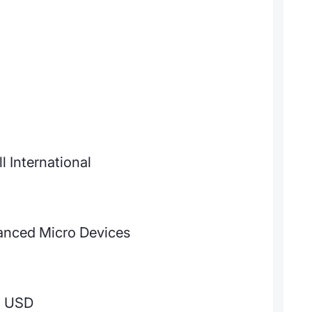
l International
anced Micro Devices
1 USD