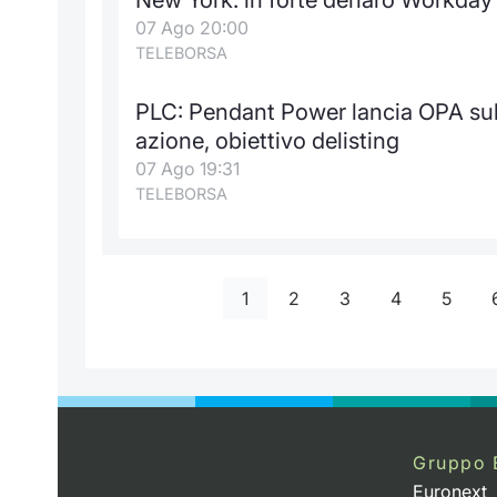
07 Ago 20:00
TELEBORSA
PLC: Pendant Power lancia OPA sul 
azione, obiettivo delisting
07 Ago 19:31
TELEBORSA
1
2
3
4
5
Gruppo 
Euronext