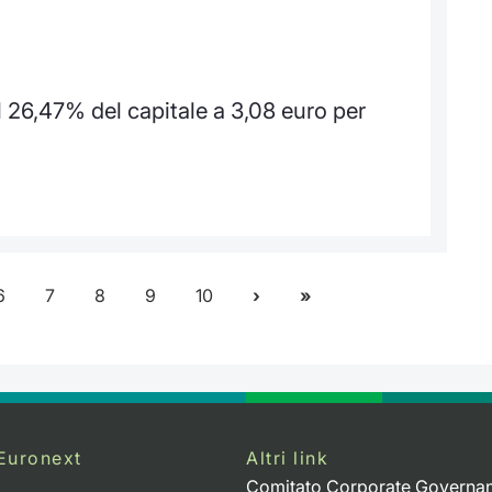
26,47% del capitale a 3,08 euro per
6
7
8
9
10
Euronext
Altri link
Comitato Corporate Governa