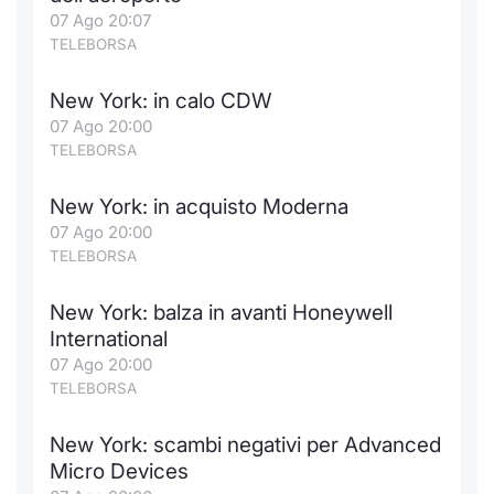
Formaz
07 Ago 20:07
Specific
TELEBORSA
Statisti
Avvisi
New York: in calo CDW
07 Ago 20:00
Market
TELEBORSA
KID
New York: in acquisto Moderna
07 Ago 20:00
TELEBORSA
New York: balza in avanti Honeywell
International
07 Ago 20:00
TELEBORSA
New York: scambi negativi per Advanced
Micro Devices