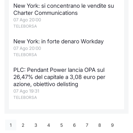
New York: si concentrano le vendite su
Charter Communications
07 Ago 20:00
TELEBORSA
New York: in forte denaro Workday
07 Ago 20:00
TELEBORSA
PLC: Pendant Power lancia OPA sul
26,47% del capitale a 3,08 euro per
azione, obiettivo delisting
07 Ago 19:31
TELEBORSA
1
2
3
4
5
6
7
8
9