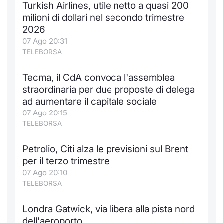
Turkish Airlines, utile netto a quasi 200
Notizie e Formazione
Docume
Per emit
Docume
Dividen
Emittent
KID/PRI
Notizie
Servizi 
milioni di dollari nel secondo trimestre
2026
Chi siamo
Listed 
Docume
Formazi
BTP Min
Formaz
Listing
Statisti
Dati di
07 Ago 20:31
Milan
TELEBORSA
Calenda
Formazi
BONO Mi
Material
Analisi 
Segmen
Tecma, il CdA convoca l'assemblea
straordinaria per due proposte di delega
IPO e M
OAT Min
Intermed
Mercato
ad aumentare il capitale sociale
07 Ago 20:15
Cambi
BUND Mi
Mifid 2
BTP
TELEBORSA
MiFID 2
BTP Min
Regolam
Market M
Petrolio, Citi alza le previsioni sul Brent
Speciali
per il terzo trimestre
Opzioni
Academ
07 Ago 20:10
RFQ
TELEBORSA
Opzioni 
Spread 
Londra Gatwick, via libera alla pista nord
Indicato
dell'aeroporto