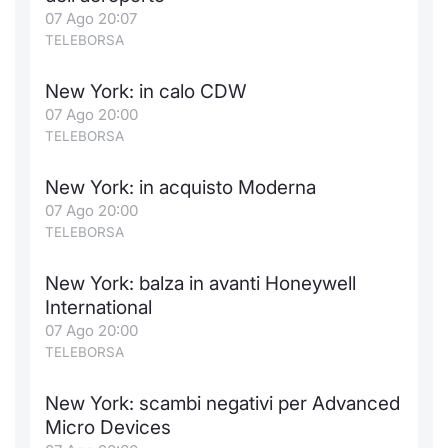
Formaz
07 Ago 20:07
Specific
TELEBORSA
Statisti
Avvisi
New York: in calo CDW
07 Ago 20:00
Market
TELEBORSA
KID
New York: in acquisto Moderna
07 Ago 20:00
TELEBORSA
New York: balza in avanti Honeywell
International
07 Ago 20:00
TELEBORSA
New York: scambi negativi per Advanced
Micro Devices