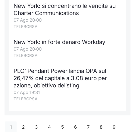
New York: si concentrano le vendite su
Charter Communications
07 Ago 20:00
TELEBORSA
New York: in forte denaro Workday
07 Ago 20:00
TELEBORSA
PLC: Pendant Power lancia OPA sul
26,47% del capitale a 3,08 euro per
azione, obiettivo delisting
07 Ago 19:31
TELEBORSA
1
2
3
4
5
6
7
8
9