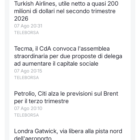
Turkish Airlines, utile netto a quasi 200
Notizie e Formazione
Docume
Per emit
Docume
Dividen
Emittent
KID/PRI
Notizie
Servizi 
milioni di dollari nel secondo trimestre
2026
Chi siamo
Listed 
Docume
Formazi
BTP Min
Formaz
Listing
Statisti
Dati di
07 Ago 20:31
Milan
TELEBORSA
Calenda
Formazi
BONO Mi
Material
Analisi 
Segmen
Tecma, il CdA convoca l'assemblea
straordinaria per due proposte di delega
IPO e M
OAT Min
Intermed
Mercato
ad aumentare il capitale sociale
07 Ago 20:15
Cambi
BUND Mi
Mifid 2
BTP
TELEBORSA
MiFID 2
BTP Min
Regolam
Market M
Petrolio, Citi alza le previsioni sul Brent
Speciali
per il terzo trimestre
Opzioni
Academ
07 Ago 20:10
RFQ
TELEBORSA
Opzioni 
Spread 
Londra Gatwick, via libera alla pista nord
Indicato
dell'aeroporto