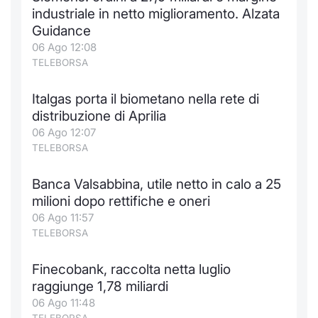
Formaz
industriale in netto miglioramento. Alzata
Specific
Guidance
Statisti
06 Ago 12:08
Avvisi
TELEBORSA
Market
Italgas porta il biometano nella rete di
distribuzione di Aprilia
KID
06 Ago 12:07
TELEBORSA
Banca Valsabbina, utile netto in calo a 25
milioni dopo rettifiche e oneri
06 Ago 11:57
TELEBORSA
Finecobank, raccolta netta luglio
raggiunge 1,78 miliardi
06 Ago 11:48