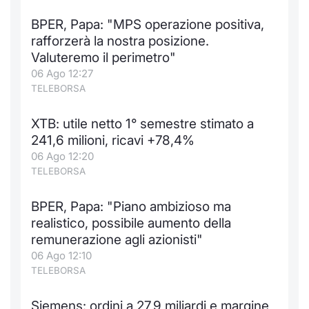
Notizie e Formazione
Docume
Per emit
Docume
Dividen
Emittent
KID/PRI
Notizie
Servizi 
BPER, Papa: "MPS operazione positiva,
rafforzerà la nostra posizione.
Chi siamo
Listed 
Docume
Formazi
BTP Min
Formaz
Listing
Statisti
Dati di
Valuteremo il perimetro"
Milan
06 Ago 12:27
TELEBORSA
Calenda
Formazi
BONO Mi
Material
Analisi 
Segmen
XTB: utile netto 1° semestre stimato a
IPO e M
OAT Min
Intermed
Mercato
241,6 milioni, ricavi +78,4%
06 Ago 12:20
Cambi
BUND Mi
Mifid 2
BTP
TELEBORSA
MiFID 2
BTP Min
Regolam
Market M
BPER, Papa: "Piano ambizioso ma
Speciali
realistico, possibile aumento della
Opzioni
Academ
remunerazione agli azionisti"
RFQ
06 Ago 12:10
Opzioni 
TELEBORSA
Spread 
Indicato
Siemens: ordini a 27,9 miliardi e margine