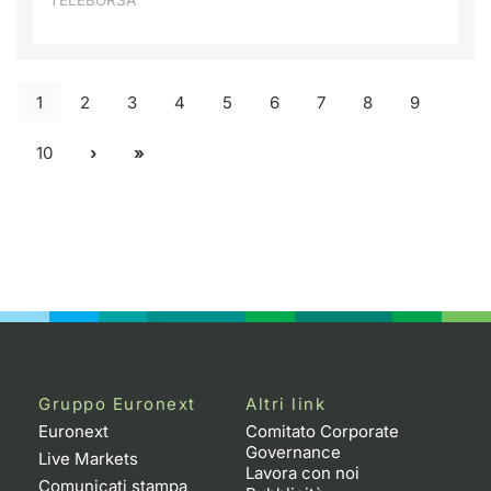
TELEBORSA
1
2
3
4
5
6
7
8
9
10
Gruppo Euronext
Altri link
Euronext
Comitato Corporate
Governance
Live Markets
Lavora con noi
Comunicati stampa