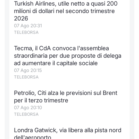
Turkish Airlines, utile netto a quasi 200
Notizie e Formazione
Docume
Per emit
Docume
Dividen
Emittent
KID/PRI
Notizie
Servizi 
milioni di dollari nel secondo trimestre
2026
Chi siamo
Listed 
Docume
Formazi
BTP Min
Formaz
Listing
Statisti
Dati di
07 Ago 20:31
Milan
TELEBORSA
Calenda
Formazi
BONO Mi
Material
Analisi 
Segmen
Tecma, il CdA convoca l'assemblea
straordinaria per due proposte di delega
IPO e M
OAT Min
Intermed
Mercato
ad aumentare il capitale sociale
07 Ago 20:15
Cambi
BUND Mi
Mifid 2
BTP
TELEBORSA
MiFID 2
BTP Min
Regolam
Market M
Petrolio, Citi alza le previsioni sul Brent
Speciali
per il terzo trimestre
Opzioni
Academ
07 Ago 20:10
RFQ
TELEBORSA
Opzioni 
Spread 
Londra Gatwick, via libera alla pista nord
Indicato
dell'aeroporto