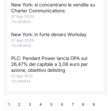
New York: si concentrano le vendite su
Charter Communications
07 Ago 20:00
TELEBORSA
New York: in forte denaro Workday
07 Ago 20:00
TELEBORSA
PLC: Pendant Power lancia OPA sul
26,47% del capitale a 3,08 euro per
azione, obiettivo delisting
07 Ago 19:31
TELEBORSA
1
2
3
4
5
6
7
8
9