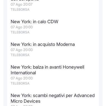
Formaz
07 Ago 20:07
Specific
TELEBORSA
Statisti
Avvisi
New York: in calo CDW
07 Ago 20:00
Market
TELEBORSA
KID
New York: in acquisto Moderna
07 Ago 20:00
TELEBORSA
New York: balza in avanti Honeywell
International
07 Ago 20:00
TELEBORSA
New York: scambi negativi per Advanced
Micro Devices