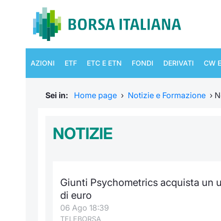
AZIONI
ETF
ETC E ETN
FONDI
DERIVATI
CW E
Sei in:
Home page
›
Notizie e Formazione
›
N
NOTIZIE
Giunti Psychometrics acquista un u
di euro
06 Ago 18:39
TELEBORSA