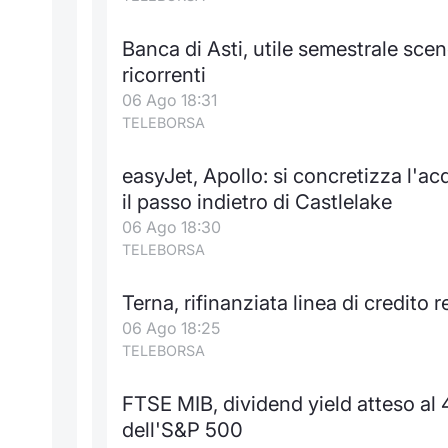
Banca di Asti, utile semestrale scen
ricorrenti
06 Ago 18:31
TELEBORSA
easyJet, Apollo: si concretizza l'acq
il passo indietro di Castlelake
06 Ago 18:30
TELEBORSA
Terna, rifinanziata linea di credito 
06 Ago 18:25
TELEBORSA
FTSE MIB, dividend yield atteso al 
dell'S&P 500