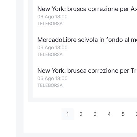
New York: brusca correzione per A
06 Ago 18:00
TELEBORSA
MercadoLibre scivola in fondo al m
06 Ago 18:00
TELEBORSA
New York: brusca correzione per T
06 Ago 18:00
TELEBORSA
1
2
3
4
5