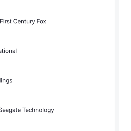
First Century Fox
ational
dings
i Seagate Technology