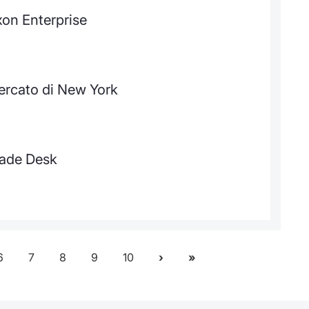
xon Enterprise
ercato di New York
rade Desk
6
7
8
9
10