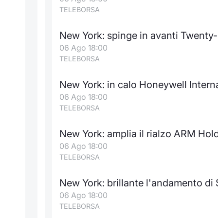
TELEBORSA
New York: spinge in avanti Twenty-
06 Ago 18:00
TELEBORSA
New York: in calo Honeywell Intern
06 Ago 18:00
TELEBORSA
New York: amplia il rialzo ARM Hol
06 Ago 18:00
TELEBORSA
New York: brillante l'andamento d
06 Ago 18:00
TELEBORSA