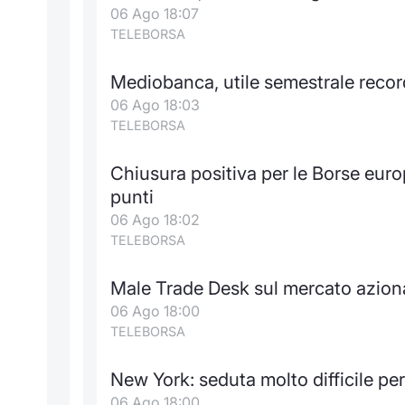
06 Ago 18:07
TELEBORSA
Mediobanca, utile semestrale record 
06 Ago 18:03
TELEBORSA
Chiusura positiva per le Borse eur
punti
06 Ago 18:02
TELEBORSA
Male Trade Desk sul mercato azion
06 Ago 18:00
TELEBORSA
New York: seduta molto difficile pe
06 Ago 18:00