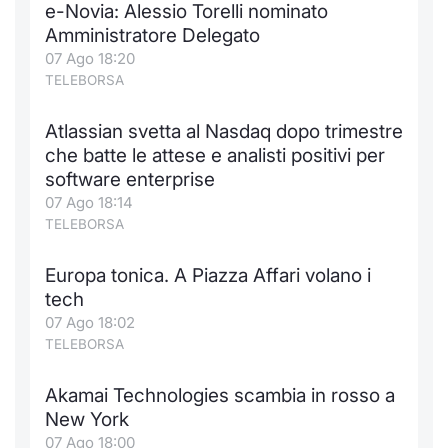
e-Novia: Alessio Torelli nominato
Notizie e Formazione
Docume
Per emit
Docume
Dividen
Emittent
KID/PRI
Notizie
Servizi 
Amministratore Delegato
07 Ago 18:20
Chi siamo
Listed 
Docume
Formazi
BTP Min
Formaz
Listing
Statisti
Dati di
TELEBORSA
Milan
Atlassian svetta al Nasdaq dopo trimestre
Calenda
Formazi
BONO Mi
Material
Analisi 
Segmen
che batte le attese e analisti positivi per
software enterprise
IPO e M
OAT Min
Intermed
Mercato
07 Ago 18:14
TELEBORSA
Cambi
BUND Mi
Mifid 2
BTP
Europa tonica. A Piazza Affari volano i
MiFID 2
BTP Min
Regolam
Market M
tech
Speciali
07 Ago 18:02
Opzioni
Academ
TELEBORSA
RFQ
Opzioni 
Akamai Technologies scambia in rosso a
Spread 
New York
Indicato
07 Ago 18:00