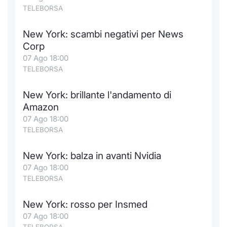
Formaz
TELEBORSA
Specific
Statisti
New York: scambi negativi per News
Avvisi
Corp
07 Ago 18:00
Market
TELEBORSA
KID
New York: brillante l'andamento di
Amazon
07 Ago 18:00
TELEBORSA
New York: balza in avanti Nvidia
07 Ago 18:00
TELEBORSA
New York: rosso per Insmed
07 Ago 18:00