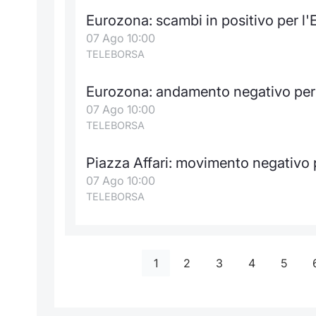
Eurozona: scambi in positivo per 
07 Ago 10:00
TELEBORSA
Eurozona: andamento negativo pe
07 Ago 10:00
TELEBORSA
Piazza Affari: movimento negativo pe
07 Ago 10:00
TELEBORSA
1
2
3
4
5