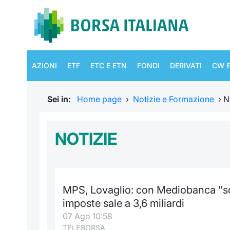
AZIONI
ETF
ETC E ETN
FONDI
DERIVATI
CW E
Sei in:
Home page
›
Notizie e Formazione
›
N
NOTIZIE
MPS, Lovaglio: con Mediobanca "soli
imposte sale a 3,6 miliardi
07 Ago 10:58
TELEBORSA