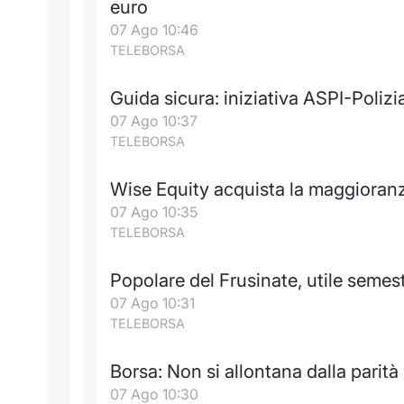
euro
07 Ago 10:46
TELEBORSA
Guida sicura: iniziativa ASPI-Poliz
07 Ago 10:37
TELEBORSA
Wise Equity acquista la maggioran
07 Ago 10:35
TELEBORSA
Popolare del Frusinate, utile semest
07 Ago 10:31
TELEBORSA
Borsa: Non si allontana dalla parit
07 Ago 10:30