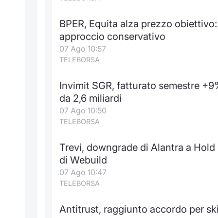
BPER, Equita alza prezzo obiettivo: 
approccio conservativo
07 Ago 10:57
TELEBORSA
Invimit SGR, fatturato semestre +9
da 2,6 miliardi
07 Ago 10:50
TELEBORSA
Trevi, downgrade di Alantra a Hold c
di Webuild
07 Ago 10:47
TELEBORSA
Antitrust, raggiunto accordo per ski