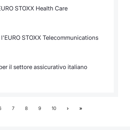
l'EURO STOXX Health Care
r l'EURO STOXX Telecommunications
r il settore assicurativo italiano
6
7
8
9
10