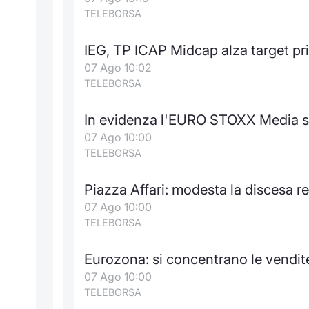
TELEBORSA
IEG, TP ICAP Midcap alza target pr
07 Ago 10:02
TELEBORSA
In evidenza l'EURO STOXX Media su
07 Ago 10:00
TELEBORSA
Piazza Affari: modesta la discesa re
07 Ago 10:00
TELEBORSA
Eurozona: si concentrano le vendi
07 Ago 10:00
TELEBORSA