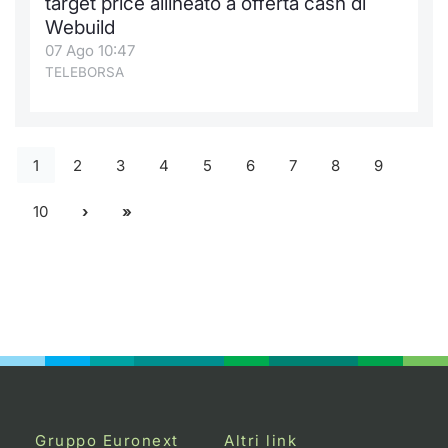
target price allineato a offerta cash di
Webuild
07 Ago 10:47
TELEBORSA
1
2
3
4
5
6
7
8
9
10
Gruppo Euronext
Altri link