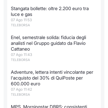
Notizie e Formazione
Docume
Per emit
Docume
Dividen
Emittent
KID/PRI
Notizie
Servizi 
Stangata bollette: oltre 2.200 euro tra
luce e gas
Chi siamo
Listed 
Docume
Formazi
BTP Min
Formaz
Listing
Statisti
Dati di
07 Ago 11:53
Milan
TELEBORSA
Calenda
Formazi
BONO Mi
Material
Analisi 
Segmen
Enel, semestrale solida: fiducia degli
analisti nel Gruppo guidato da Flavio
IPO e M
OAT Min
Intermed
Mercato
Cattaneo
07 Ago 11:43
Cambi
BUND Mi
Mifid 2
BTP
TELEBORSA
MiFID 2
BTP Min
Regolam
Market M
Adventure, lettera intenti vincolante per
Speciali
l'acquisto del 30% di QuiPoste per
Opzioni
Academ
600.000 euro
RFQ
07 Ago 11:42
Opzioni 
TELEBORSA
Spread 
Indicato
MPS, Morningstar DBRS: consistenti