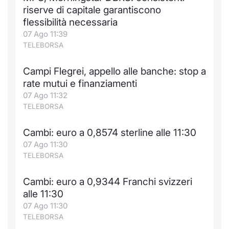
Formaz
riserve di capitale garantiscono
Specific
flessibilità necessaria
Statisti
07 Ago 11:39
Avvisi
TELEBORSA
Market
Campi Flegrei, appello alle banche: stop a
rate mutui e finanziamenti
KID
07 Ago 11:32
TELEBORSA
Cambi: euro a 0,8574 sterline alle 11:30
07 Ago 11:30
TELEBORSA
Cambi: euro a 0,9344 Franchi svizzeri
alle 11:30
07 Ago 11:30
TELEBORSA