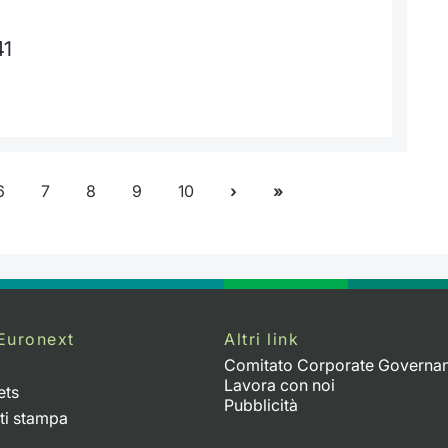
41
6
7
8
9
10
Euronext
Altri link
Comitato Corporate Governa
Lavora con noi
ets
Pubblicità
ti stampa