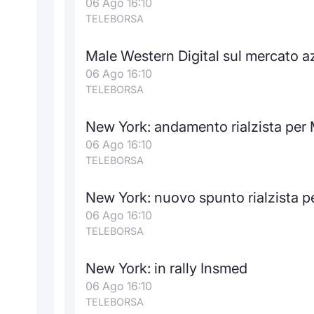
06 Ago 16:10
TELEBORSA
Male Western Digital sul mercato a
06 Ago 16:10
TELEBORSA
New York: andamento rialzista per 
06 Ago 16:10
TELEBORSA
New York: nuovo spunto rialzista 
06 Ago 16:10
TELEBORSA
New York: in rally Insmed
06 Ago 16:10
TELEBORSA