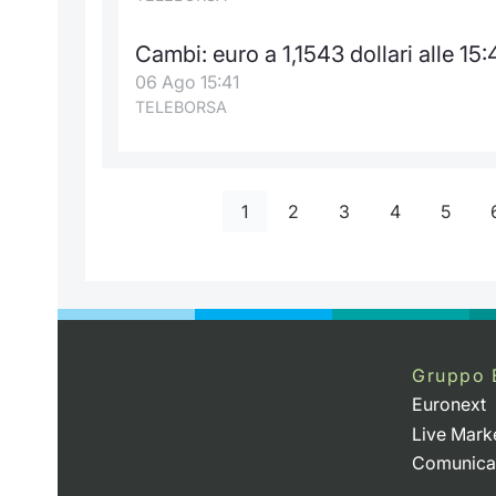
Cambi: euro a 1,1543 dollari alle 15:
06 Ago 15:41
TELEBORSA
1
2
3
4
5
Gruppo 
Euronext
Live Mark
Comunica