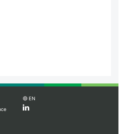
EN
nce