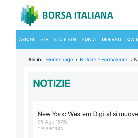
AZIONI
ETF
ETC E ETN
FONDI
DERIVATI
CW E
Sei in:
Home page
›
Notizie e Formazione
›
N
NOTIZIE
New York: Western Digital si muove
06 Ago 16:10
TELEBORSA