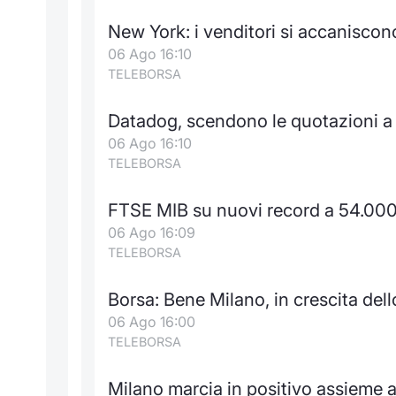
New York: i venditori si accanisco
06 Ago 16:10
TELEBORSA
Datadog, scendono le quotazioni 
06 Ago 16:10
TELEBORSA
FTSE MIB su nuovi record a 54.000
06 Ago 16:09
TELEBORSA
Borsa: Bene Milano, in crescita del
06 Ago 16:00
TELEBORSA
Milano marcia in positivo assieme 