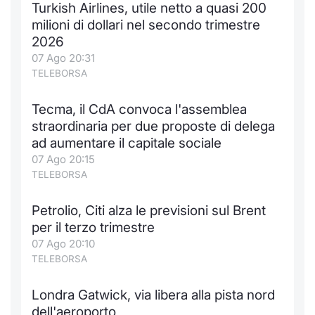
Turkish Airlines, utile netto a quasi 200
Notizie e Formazione
Docume
Per emit
Docume
Dividen
Emittent
KID/PRI
Notizie
Servizi 
milioni di dollari nel secondo trimestre
2026
Chi siamo
Listed 
Docume
Formazi
BTP Min
Formaz
Listing
Statisti
Dati di
07 Ago 20:31
Milan
TELEBORSA
Calenda
Formazi
BONO Mi
Material
Analisi 
Segmen
Tecma, il CdA convoca l'assemblea
straordinaria per due proposte di delega
IPO e M
OAT Min
Intermed
Mercato
ad aumentare il capitale sociale
07 Ago 20:15
Cambi
BUND Mi
Mifid 2
BTP
TELEBORSA
MiFID 2
BTP Min
Regolam
Market M
Petrolio, Citi alza le previsioni sul Brent
Speciali
per il terzo trimestre
Opzioni
Academ
07 Ago 20:10
RFQ
TELEBORSA
Opzioni 
Spread 
Londra Gatwick, via libera alla pista nord
Indicato
dell'aeroporto