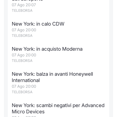
Formaz
07 Ago 20:07
Specific
TELEBORSA
Statisti
Avvisi
New York: in calo CDW
07 Ago 20:00
Market
TELEBORSA
KID
New York: in acquisto Moderna
07 Ago 20:00
TELEBORSA
New York: balza in avanti Honeywell
International
07 Ago 20:00
TELEBORSA
New York: scambi negativi per Advanced
Micro Devices