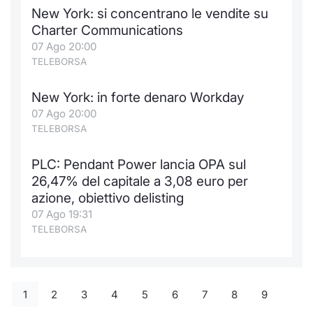
New York: si concentrano le vendite su
Charter Communications
07 Ago 20:00
TELEBORSA
New York: in forte denaro Workday
07 Ago 20:00
TELEBORSA
PLC: Pendant Power lancia OPA sul
26,47% del capitale a 3,08 euro per
azione, obiettivo delisting
07 Ago 19:31
TELEBORSA
1
2
3
4
5
6
7
8
9