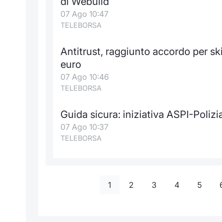
di Webuild
07 Ago 10:47
TELEBORSA
Antitrust, raggiunto accordo per ski
euro
07 Ago 10:46
TELEBORSA
Guida sicura: iniziativa ASPI-Poliz
07 Ago 10:37
TELEBORSA
1
2
3
4
5