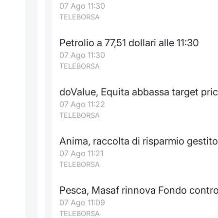
07 Ago 11:30
TELEBORSA
Petrolio a 77,51 dollari alle 11:30
07 Ago 11:30
TELEBORSA
doValue, Equita abbassa target pri
07 Ago 11:22
TELEBORSA
Anima, raccolta di risparmio gestito 
07 Ago 11:21
TELEBORSA
Pesca, Masaf rinnova Fondo contro 
07 Ago 11:09
TELEBORSA