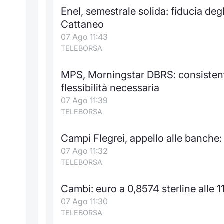
Enel, semestrale solida: fiducia deg
Cattaneo
07 Ago 11:43
TELEBORSA
MPS, Morningstar DBRS: consistenti
flessibilità necessaria
07 Ago 11:39
TELEBORSA
Campi Flegrei, appello alle banche:
07 Ago 11:32
TELEBORSA
Cambi: euro a 0,8574 sterline alle 1
07 Ago 11:30
TELEBORSA