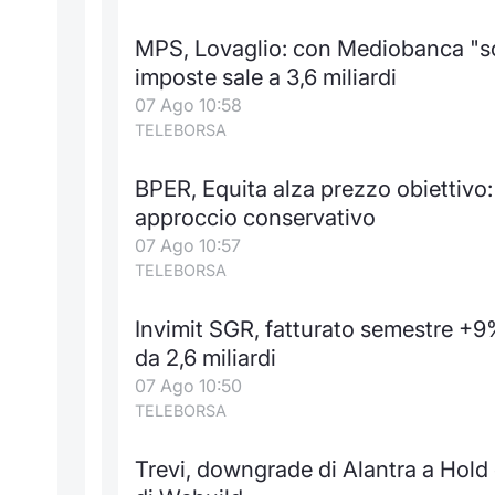
MPS, Lovaglio: con Mediobanca "soli
imposte sale a 3,6 miliardi
07 Ago 10:58
TELEBORSA
BPER, Equita alza prezzo obiettivo: 
approccio conservativo
07 Ago 10:57
TELEBORSA
Invimit SGR, fatturato semestre +9
da 2,6 miliardi
07 Ago 10:50
TELEBORSA
Trevi, downgrade di Alantra a Hold c