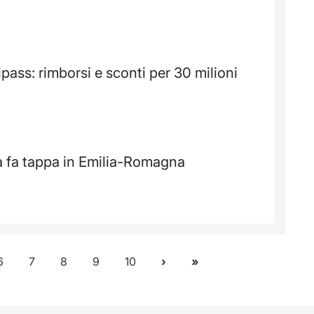
pass: rimborsi e sconti per 30 milioni
ia fa tappa in Emilia-Romagna
6
7
8
9
10