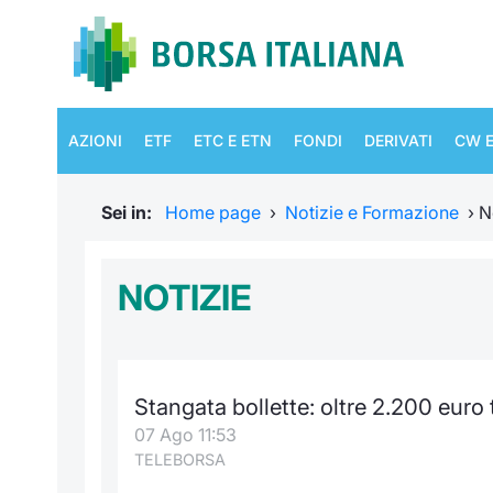
AZIONI
ETF
ETC E ETN
FONDI
DERIVATI
CW E
Sei in:
Home page
›
Notizie e Formazione
›
N
NOTIZIE
Stangata bollette: oltre 2.200 euro 
07 Ago 11:53
TELEBORSA