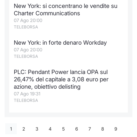
New York: si concentrano le vendite su
Charter Communications
07 Ago 20:00
TELEBORSA
New York: in forte denaro Workday
07 Ago 20:00
TELEBORSA
PLC: Pendant Power lancia OPA sul
26,47% del capitale a 3,08 euro per
azione, obiettivo delisting
07 Ago 19:31
TELEBORSA
1
2
3
4
5
6
7
8
9