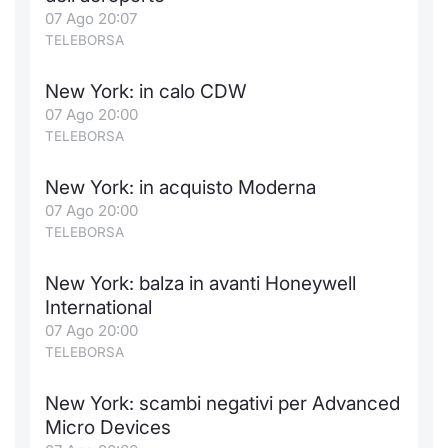
Formaz
07 Ago 20:07
Specific
TELEBORSA
Statisti
Avvisi
New York: in calo CDW
07 Ago 20:00
Market
TELEBORSA
KID
New York: in acquisto Moderna
07 Ago 20:00
TELEBORSA
New York: balza in avanti Honeywell
International
07 Ago 20:00
TELEBORSA
New York: scambi negativi per Advanced
Micro Devices