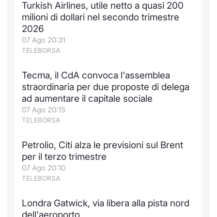
Turkish Airlines, utile netto a quasi 200
Notizie e Formazione
Docume
Per emit
Docume
Dividen
Emittent
KID/PRI
Notizie
Servizi 
milioni di dollari nel secondo trimestre
2026
Chi siamo
Listed 
Docume
Formazi
BTP Min
Formaz
Listing
Statisti
Dati di
07 Ago 20:31
Milan
TELEBORSA
Calenda
Formazi
BONO Mi
Material
Analisi 
Segmen
Tecma, il CdA convoca l'assemblea
straordinaria per due proposte di delega
IPO e M
OAT Min
Intermed
Mercato
ad aumentare il capitale sociale
07 Ago 20:15
Cambi
BUND Mi
Mifid 2
BTP
TELEBORSA
MiFID 2
BTP Min
Regolam
Market M
Petrolio, Citi alza le previsioni sul Brent
Speciali
per il terzo trimestre
Opzioni
Academ
07 Ago 20:10
RFQ
TELEBORSA
Opzioni 
Spread 
Londra Gatwick, via libera alla pista nord
Indicato
dell'aeroporto