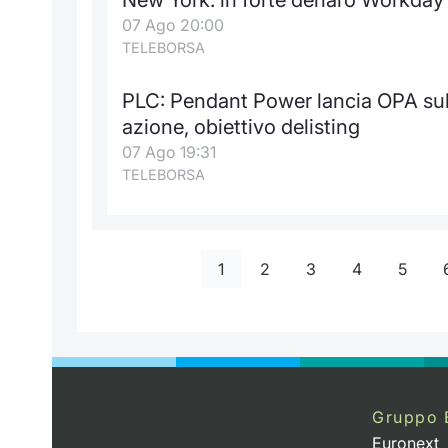
07 Ago 20:00
TELEBORSA
PLC: Pendant Power lancia OPA sul 
azione, obiettivo delisting
07 Ago 19:31
TELEBORSA
1
2
3
4
5
Gruppo 
Euronext