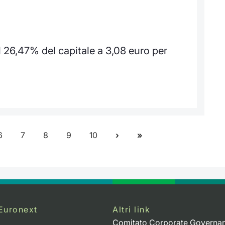
26,47% del capitale a 3,08 euro per
6
7
8
9
10
Euronext
Altri link
Comitato Corporate Governa