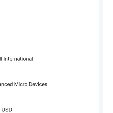
l International
anced Micro Devices
1 USD