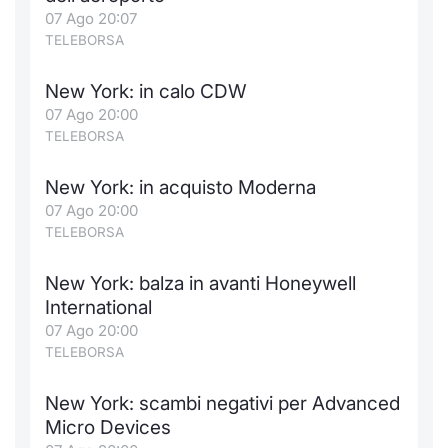
Formaz
07 Ago 20:07
Specific
TELEBORSA
Statisti
Avvisi
New York: in calo CDW
07 Ago 20:00
Market
TELEBORSA
KID
New York: in acquisto Moderna
07 Ago 20:00
TELEBORSA
New York: balza in avanti Honeywell
International
07 Ago 20:00
TELEBORSA
New York: scambi negativi per Advanced
Micro Devices