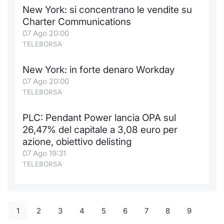
New York: si concentrano le vendite su
Charter Communications
07 Ago 20:00
TELEBORSA
New York: in forte denaro Workday
07 Ago 20:00
TELEBORSA
PLC: Pendant Power lancia OPA sul
26,47% del capitale a 3,08 euro per
azione, obiettivo delisting
07 Ago 19:31
TELEBORSA
1
2
3
4
5
6
7
8
9