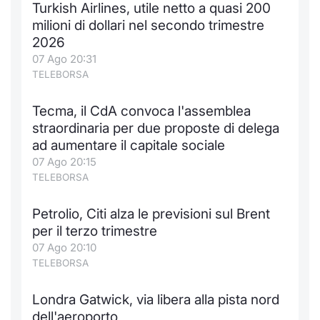
Turkish Airlines, utile netto a quasi 200
Notizie e Formazione
Docume
Per emit
Docume
Dividen
Emittent
KID/PRI
Notizie
Servizi 
milioni di dollari nel secondo trimestre
2026
Chi siamo
Listed 
Docume
Formazi
BTP Min
Formaz
Listing
Statisti
Dati di
07 Ago 20:31
Milan
TELEBORSA
Calenda
Formazi
BONO Mi
Material
Analisi 
Segmen
Tecma, il CdA convoca l'assemblea
straordinaria per due proposte di delega
IPO e M
OAT Min
Intermed
Mercato
ad aumentare il capitale sociale
07 Ago 20:15
Cambi
BUND Mi
Mifid 2
BTP
TELEBORSA
MiFID 2
BTP Min
Regolam
Market M
Petrolio, Citi alza le previsioni sul Brent
Speciali
per il terzo trimestre
Opzioni
Academ
07 Ago 20:10
RFQ
TELEBORSA
Opzioni 
Spread 
Londra Gatwick, via libera alla pista nord
Indicato
dell'aeroporto