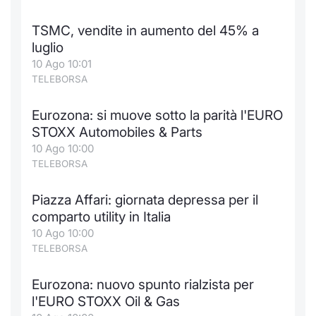
Formaz
Specific
TSMC, vendite in aumento del 45% a
Statisti
luglio
Avvisi
10 Ago 10:01
TELEBORSA
Market
Eurozona: si muove sotto la parità l'EURO
KID
STOXX Automobiles & Parts
10 Ago 10:00
TELEBORSA
Piazza Affari: giornata depressa per il
comparto utility in Italia
10 Ago 10:00
TELEBORSA
Eurozona: nuovo spunto rialzista per
l'EURO STOXX Oil & Gas