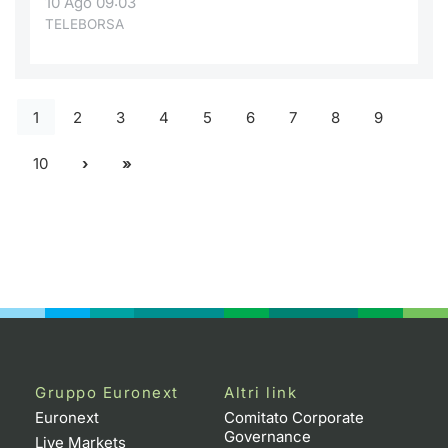
10 Ago 09:03
TELEBORSA
1
2
3
4
5
6
7
8
9
10
Gruppo Euronext
Altri link
Euronext
Comitato Corporate
Governance
Live Markets