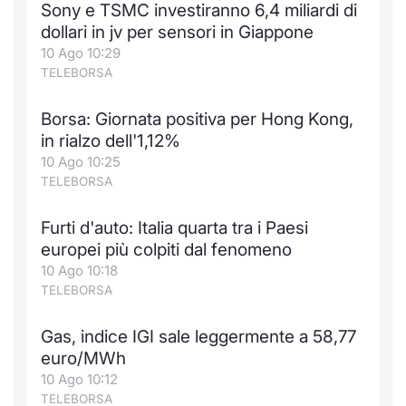
Sony e TSMC investiranno 6,4 miliardi di
Notizie e Formazione
Docume
Per emit
Docume
Dividen
Emittent
KID/PRI
Notizie
Servizi 
dollari in jv per sensori in Giappone
10 Ago 10:29
Chi siamo
Listed 
Docume
Formazi
BTP Min
Formaz
Listing
Statisti
Dati di
TELEBORSA
Milan
Borsa: Giornata positiva per Hong Kong,
Calenda
Formazi
BONO Mi
Material
Analisi 
Segmen
in rialzo dell'1,12%
10 Ago 10:25
IPO e M
OAT Min
Intermed
Mercato
TELEBORSA
Cambi
BUND Mi
Mifid 2
BTP
Furti d'auto: Italia quarta tra i Paesi
europei più colpiti dal fenomeno
MiFID 2
BTP Min
Regolam
Market M
10 Ago 10:18
Speciali
TELEBORSA
Opzioni
Academ
RFQ
Gas, indice IGI sale leggermente a 58,77
Opzioni 
euro/MWh
Spread 
10 Ago 10:12
Indicato
TELEBORSA