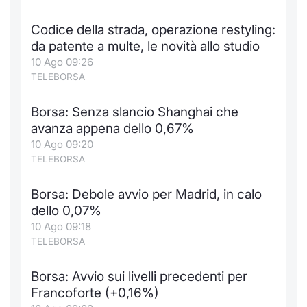
Codice della strada, operazione restyling:
da patente a multe, le novità allo studio
10 Ago 09:26
TELEBORSA
Borsa: Senza slancio Shanghai che
avanza appena dello 0,67%
10 Ago 09:20
TELEBORSA
Borsa: Debole avvio per Madrid, in calo
dello 0,07%
10 Ago 09:18
TELEBORSA
Borsa: Avvio sui livelli precedenti per
Francoforte (+0,16%)