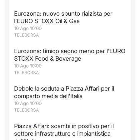
Formaz
Specific
Eurozona: nuovo spunto rialzista per
Statisti
l'EURO STOXX Oil & Gas
Avvisi
10 Ago 10:00
TELEBORSA
Market
Eurozona: timido segno meno per l'EURO
KID
STOXX Food & Beverage
10 Ago 10:00
TELEBORSA
Debole la seduta a Piazza Affari per il
comparto media dell'Italia
10 Ago 10:00
TELEBORSA
Piazza Affari: scambi in positivo per il
settore infrastrutture e impiantistica