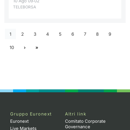
10 Ago 09:02
TELEBORSA
1
2
3
4
5
6
7
8
9
10
Gruppo Euronext
Altri link
Euronext
Comitato Corporate
Governance
Live Markets