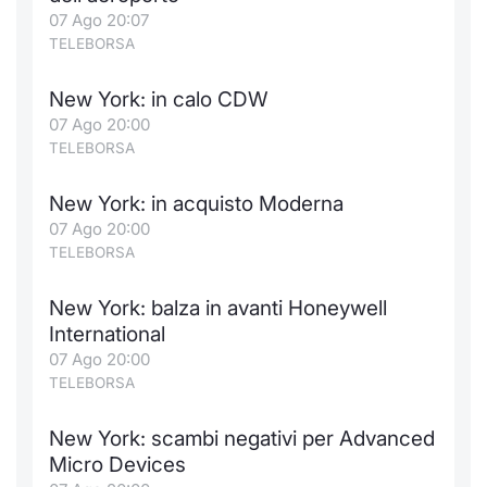
Formaz
07 Ago 20:07
Specific
TELEBORSA
Statisti
Avvisi
New York: in calo CDW
07 Ago 20:00
Market
TELEBORSA
KID
New York: in acquisto Moderna
07 Ago 20:00
TELEBORSA
New York: balza in avanti Honeywell
International
07 Ago 20:00
TELEBORSA
New York: scambi negativi per Advanced
Micro Devices