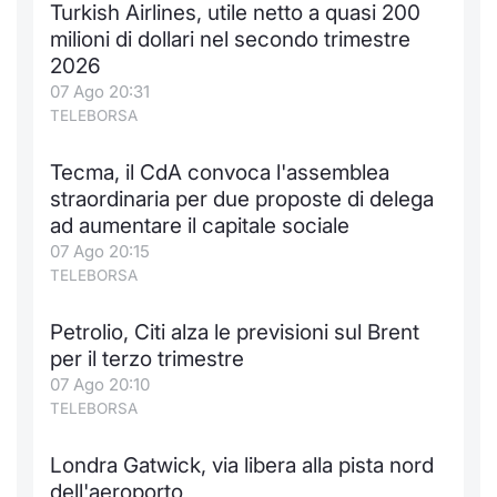
Turkish Airlines, utile netto a quasi 200
Notizie e Formazione
Docume
Per emit
Docume
Dividen
Emittent
KID/PRI
Notizie
Servizi 
milioni di dollari nel secondo trimestre
2026
Chi siamo
Listed 
Docume
Formazi
BTP Min
Formaz
Listing
Statisti
Dati di
07 Ago 20:31
Milan
TELEBORSA
Calenda
Formazi
BONO Mi
Material
Analisi 
Segmen
Tecma, il CdA convoca l'assemblea
straordinaria per due proposte di delega
IPO e M
OAT Min
Intermed
Mercato
ad aumentare il capitale sociale
07 Ago 20:15
Cambi
BUND Mi
Mifid 2
BTP
TELEBORSA
MiFID 2
BTP Min
Regolam
Market M
Petrolio, Citi alza le previsioni sul Brent
Speciali
per il terzo trimestre
Opzioni
Academ
07 Ago 20:10
RFQ
TELEBORSA
Opzioni 
Spread 
Londra Gatwick, via libera alla pista nord
Indicato
dell'aeroporto