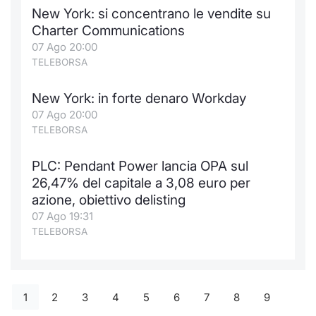
New York: si concentrano le vendite su
Charter Communications
07 Ago 20:00
TELEBORSA
New York: in forte denaro Workday
07 Ago 20:00
TELEBORSA
PLC: Pendant Power lancia OPA sul
26,47% del capitale a 3,08 euro per
azione, obiettivo delisting
07 Ago 19:31
TELEBORSA
1
2
3
4
5
6
7
8
9