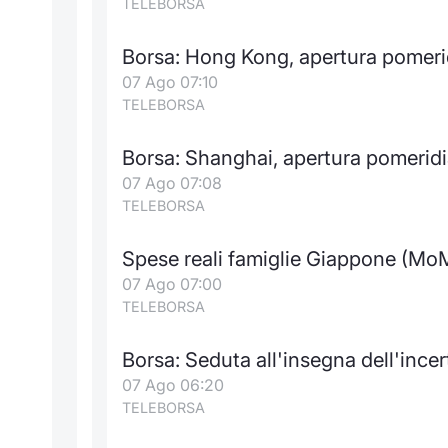
TELEBORSA
Borsa: Hong Kong, apertura pomer
07 Ago 07:10
TELEBORSA
Borsa: Shanghai, apertura pomerid
07 Ago 07:08
TELEBORSA
Spese reali famiglie Giappone (Mo
07 Ago 07:00
TELEBORSA
Borsa: Seduta all'insegna dell'inc
07 Ago 06:20
TELEBORSA