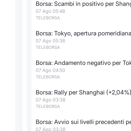
Borsa: Scambi in positivo per Shang
07 Ago 05:48
TELEBORSA
Borsa: Tokyo, apertura pomeridian
07 Ago 05:38
TELEBORSA
Borsa: Andamento negativo per Toky
07 Ago 04:50
TELEBORSA
Borsa: Rally per Shanghai (+2,04%
07 Ago 03:38
TELEBORSA
Borsa: Avvio sui livelli precedenti
07 Ago 03:38