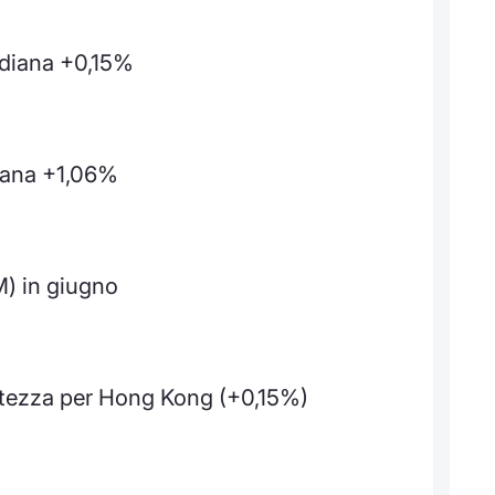
idiana +0,15%
iana +1,06%
M) in giugno
ertezza per Hong Kong (+0,15%)