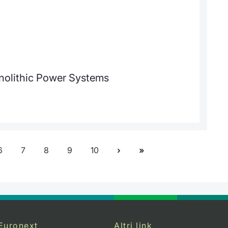
onolithic Power Systems
6
7
8
9
10
Euronext
Altri link