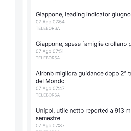
Giappone, leading indicator giugno 
07 Ago 07:54
TELEBORSA
Giappone, spese famiglie crollano p
07 Ago 07:51
TELEBORSA
Airbnb migliora guidance dopo 2° t
del Mondo
07 Ago 07:47
TELEBORSA
Unipol, utile netto reported a 913 m
semestre
07 Ago 07:37