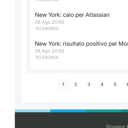
New York: calo per Atlassian
06 Ago 20:00
TELEBORSA
New York: risultato positivo per M
06 Ago 20:00
TELEBORSA
1
2
3
4
5
Gruppo 