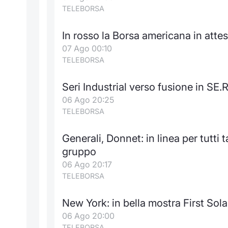
TELEBORSA
In rosso la Borsa americana in atte
07 Ago 00:10
TELEBORSA
Seri Industrial verso fusione in SE.R
06 Ago 20:25
TELEBORSA
Generali, Donnet: in linea per tutti 
gruppo
06 Ago 20:17
TELEBORSA
New York: in bella mostra First Sola
06 Ago 20:00
TELEBORSA