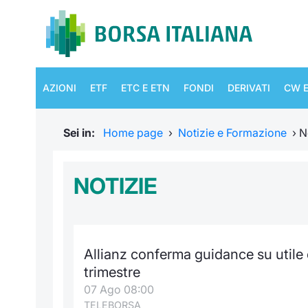
AZIONI
ETF
ETC E ETN
FONDI
DERIVATI
CW E
Sei in:
Home page
›
Notizie e Formazione
›
N
NOTIZIE
Allianz conferma guidance su utile
trimestre
07 Ago 08:00
TELEBORSA