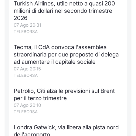
Turkish Airlines, utile netto a quasi 200
Notizie e Formazione
Docume
Per emit
Docume
Dividen
Emittent
KID/PRI
Notizie
Servizi 
milioni di dollari nel secondo trimestre
2026
Chi siamo
Listed 
Docume
Formazi
BTP Min
Formaz
Listing
Statisti
Dati di
07 Ago 20:31
Milan
TELEBORSA
Calenda
Formazi
BONO Mi
Material
Analisi 
Segmen
Tecma, il CdA convoca l'assemblea
straordinaria per due proposte di delega
IPO e M
OAT Min
Intermed
Mercato
ad aumentare il capitale sociale
07 Ago 20:15
Cambi
BUND Mi
Mifid 2
BTP
TELEBORSA
MiFID 2
BTP Min
Regolam
Market M
Petrolio, Citi alza le previsioni sul Brent
Speciali
per il terzo trimestre
Opzioni
Academ
07 Ago 20:10
RFQ
TELEBORSA
Opzioni 
Spread 
Londra Gatwick, via libera alla pista nord
Indicato
dell'aeroporto