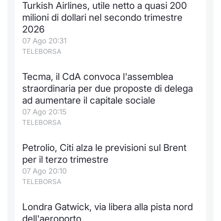
Turkish Airlines, utile netto a quasi 200
Notizie e Formazione
Docume
Per emit
Docume
Dividen
Emittent
KID/PRI
Notizie
Servizi 
milioni di dollari nel secondo trimestre
2026
Chi siamo
Listed 
Docume
Formazi
BTP Min
Formaz
Listing
Statisti
Dati di
07 Ago 20:31
Milan
TELEBORSA
Calenda
Formazi
BONO Mi
Material
Analisi 
Segmen
Tecma, il CdA convoca l'assemblea
straordinaria per due proposte di delega
IPO e M
OAT Min
Intermed
Mercato
ad aumentare il capitale sociale
07 Ago 20:15
Cambi
BUND Mi
Mifid 2
BTP
TELEBORSA
MiFID 2
BTP Min
Regolam
Market M
Petrolio, Citi alza le previsioni sul Brent
Speciali
per il terzo trimestre
Opzioni
Academ
07 Ago 20:10
RFQ
TELEBORSA
Opzioni 
Spread 
Londra Gatwick, via libera alla pista nord
Indicato
dell'aeroporto