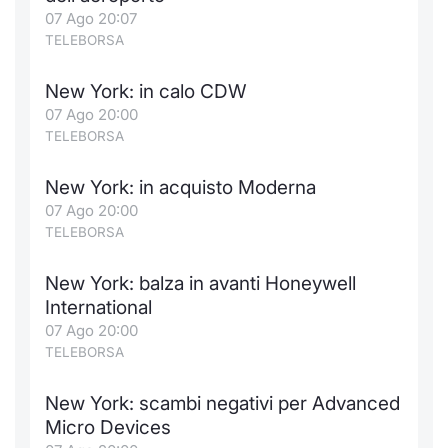
Formaz
07 Ago 20:07
Specific
TELEBORSA
Statisti
Avvisi
New York: in calo CDW
07 Ago 20:00
Market
TELEBORSA
KID
New York: in acquisto Moderna
07 Ago 20:00
TELEBORSA
New York: balza in avanti Honeywell
International
07 Ago 20:00
TELEBORSA
New York: scambi negativi per Advanced
Micro Devices