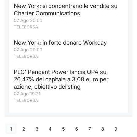
New York: si concentrano le vendite su
Charter Communications
07 Ago 20:00
TELEBORSA
New York: in forte denaro Workday
07 Ago 20:00
TELEBORSA
PLC: Pendant Power lancia OPA sul
26,47% del capitale a 3,08 euro per
azione, obiettivo delisting
07 Ago 19:31
TELEBORSA
1
2
3
4
5
6
7
8
9