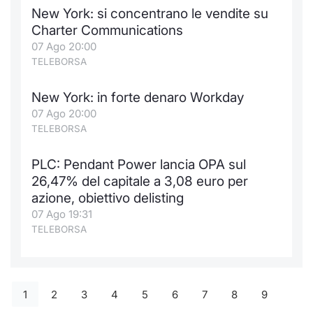
New York: si concentrano le vendite su
Charter Communications
07 Ago 20:00
TELEBORSA
New York: in forte denaro Workday
07 Ago 20:00
TELEBORSA
PLC: Pendant Power lancia OPA sul
26,47% del capitale a 3,08 euro per
azione, obiettivo delisting
07 Ago 19:31
TELEBORSA
1
2
3
4
5
6
7
8
9