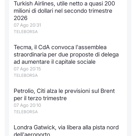
Turkish Airlines, utile netto a quasi 200
Notizie e Formazione
Docume
Per emit
Docume
Dividen
Emittent
KID/PRI
Notizie
Servizi 
milioni di dollari nel secondo trimestre
2026
Chi siamo
Listed 
Docume
Formazi
BTP Min
Formaz
Listing
Statisti
Dati di
07 Ago 20:31
Milan
TELEBORSA
Calenda
Formazi
BONO Mi
Material
Analisi 
Segmen
Tecma, il CdA convoca l'assemblea
straordinaria per due proposte di delega
IPO e M
OAT Min
Intermed
Mercato
ad aumentare il capitale sociale
07 Ago 20:15
Cambi
BUND Mi
Mifid 2
BTP
TELEBORSA
MiFID 2
BTP Min
Regolam
Market M
Petrolio, Citi alza le previsioni sul Brent
Speciali
per il terzo trimestre
Opzioni
Academ
07 Ago 20:10
RFQ
TELEBORSA
Opzioni 
Spread 
Londra Gatwick, via libera alla pista nord
Indicato
dell'aeroporto