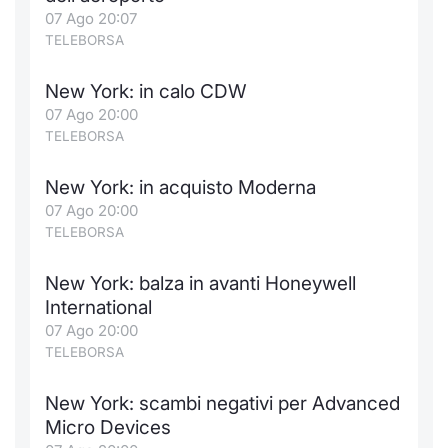
Formaz
07 Ago 20:07
Specific
TELEBORSA
Statisti
Avvisi
New York: in calo CDW
07 Ago 20:00
Market
TELEBORSA
KID
New York: in acquisto Moderna
07 Ago 20:00
TELEBORSA
New York: balza in avanti Honeywell
International
07 Ago 20:00
TELEBORSA
New York: scambi negativi per Advanced
Micro Devices