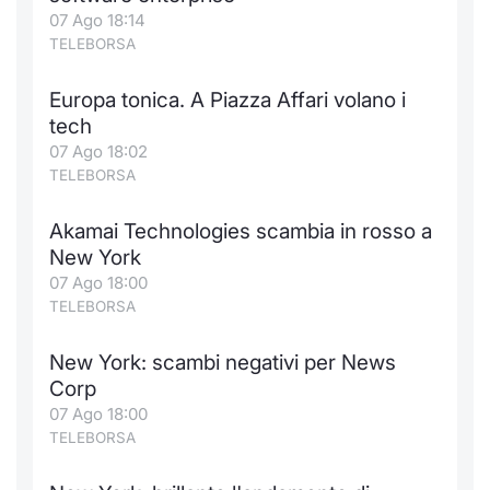
Formaz
07 Ago 18:14
Specific
TELEBORSA
Statisti
Avvisi
Europa tonica. A Piazza Affari volano i
tech
Market
07 Ago 18:02
TELEBORSA
KID
Akamai Technologies scambia in rosso a
New York
07 Ago 18:00
TELEBORSA
New York: scambi negativi per News
Corp
07 Ago 18:00
TELEBORSA