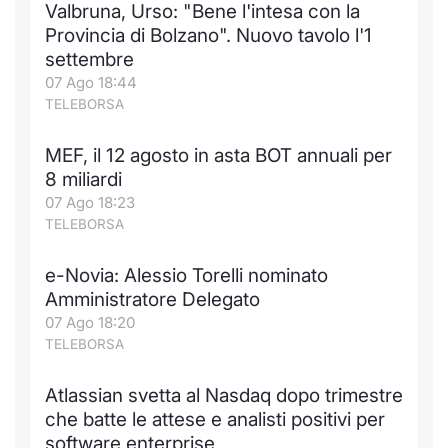
Valbruna, Urso: "Bene l'intesa con la
Notizie e Formazione
Docume
Per emit
Docume
Dividen
Emittent
KID/PRI
Notizie
Servizi 
Provincia di Bolzano". Nuovo tavolo l'1
settembre
Chi siamo
Listed 
Docume
Formazi
BTP Min
Formaz
Listing
Statisti
Dati di
07 Ago 18:44
Milan
TELEBORSA
Calenda
Formazi
BONO Mi
Material
Analisi 
Segmen
MEF, il 12 agosto in asta BOT annuali per
8 miliardi
IPO e M
OAT Min
Intermed
Mercato
07 Ago 18:23
TELEBORSA
Cambi
BUND Mi
Mifid 2
BTP
e-Novia: Alessio Torelli nominato
MiFID 2
BTP Min
Regolam
Market M
Amministratore Delegato
Speciali
07 Ago 18:20
Opzioni
Academ
TELEBORSA
RFQ
Opzioni 
Atlassian svetta al Nasdaq dopo trimestre
Spread 
che batte le attese e analisti positivi per
Indicato
software enterprise