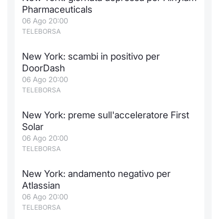
Formaz
Pharmaceuticals
Specific
06 Ago 20:00
Statisti
TELEBORSA
Avvisi
New York: scambi in positivo per
Market
DoorDash
06 Ago 20:00
KID
TELEBORSA
New York: preme sull'acceleratore First
Solar
06 Ago 20:00
TELEBORSA
New York: andamento negativo per
Atlassian
06 Ago 20:00
TELEBORSA