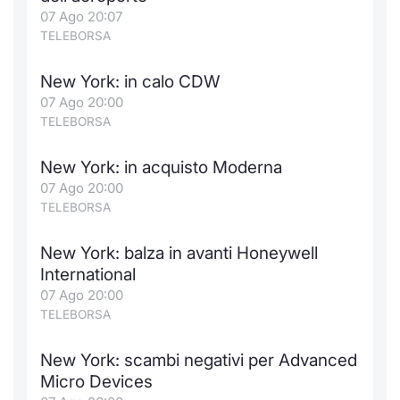
Formaz
07 Ago 20:07
Specific
TELEBORSA
Statisti
Avvisi
New York: in calo CDW
07 Ago 20:00
Market
TELEBORSA
KID
New York: in acquisto Moderna
07 Ago 20:00
TELEBORSA
New York: balza in avanti Honeywell
International
07 Ago 20:00
TELEBORSA
New York: scambi negativi per Advanced
Micro Devices