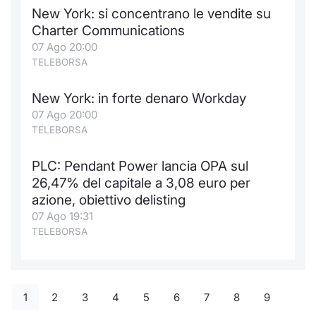
New York: si concentrano le vendite su
Charter Communications
07 Ago 20:00
TELEBORSA
New York: in forte denaro Workday
07 Ago 20:00
TELEBORSA
PLC: Pendant Power lancia OPA sul
26,47% del capitale a 3,08 euro per
azione, obiettivo delisting
07 Ago 19:31
TELEBORSA
1
2
3
4
5
6
7
8
9