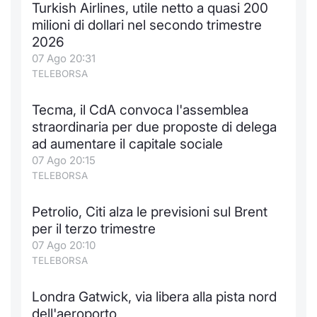
Turkish Airlines, utile netto a quasi 200
Notizie e Formazione
Docume
Per emit
Docume
Dividen
Emittent
KID/PRI
Notizie
Servizi 
milioni di dollari nel secondo trimestre
2026
Chi siamo
Listed 
Docume
Formazi
BTP Min
Formaz
Listing
Statisti
Dati di
07 Ago 20:31
Milan
TELEBORSA
Calenda
Formazi
BONO Mi
Material
Analisi 
Segmen
Tecma, il CdA convoca l'assemblea
straordinaria per due proposte di delega
IPO e M
OAT Min
Intermed
Mercato
ad aumentare il capitale sociale
07 Ago 20:15
Cambi
BUND Mi
Mifid 2
BTP
TELEBORSA
MiFID 2
BTP Min
Regolam
Market M
Petrolio, Citi alza le previsioni sul Brent
Speciali
per il terzo trimestre
Opzioni
Academ
07 Ago 20:10
RFQ
TELEBORSA
Opzioni 
Spread 
Londra Gatwick, via libera alla pista nord
Indicato
dell'aeroporto