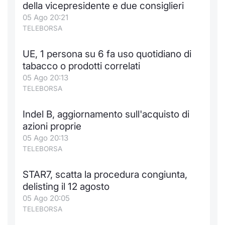
della vicepresidente e due consiglieri
Notizie e Formazione
Docume
Per emit
Docume
Dividen
Emittent
KID/PRI
Notizie
Servizi 
05 Ago 20:21
TELEBORSA
Chi siamo
Listed 
Docume
Formazi
BTP Min
Formaz
Listing
Statisti
Dati di
Milan
UE, 1 persona su 6 fa uso quotidiano di
tabacco o prodotti correlati
Calenda
Formazi
BONO Mi
Material
Analisi 
Segmen
05 Ago 20:13
TELEBORSA
IPO e M
OAT Min
Intermed
Mercato
Indel B, aggiornamento sull'acquisto di
Cambi
BUND Mi
Mifid 2
BTP
azioni proprie
05 Ago 20:13
MiFID 2
BTP Min
Regolam
Market M
TELEBORSA
Speciali
Opzioni
Academ
STAR7, scatta la procedura congiunta,
RFQ
delisting il 12 agosto
Opzioni 
05 Ago 20:05
Spread 
TELEBORSA
Indicato