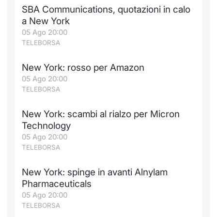
Formaz
SBA Communications, quotazioni in calo
Specific
a New York
Statisti
05 Ago 20:00
Avvisi
TELEBORSA
Market
New York: rosso per Amazon
05 Ago 20:00
KID
TELEBORSA
New York: scambi al rialzo per Micron
Technology
05 Ago 20:00
TELEBORSA
New York: spinge in avanti Alnylam
Pharmaceuticals
05 Ago 20:00
TELEBORSA